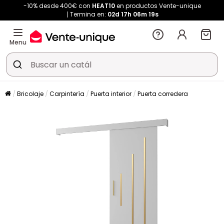
-10% desde 400€ con
HEAT10
en productos Vente-unique
Termina en:
02d
17h
06m
19s
Menu
Bricolaje
Carpintería
Puerta interior
Puerta corredera