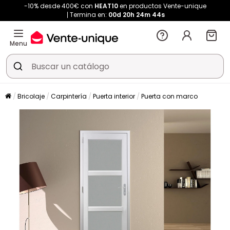
-10% desde 400€ con
HEAT10
en productos Vente-unique
Termina en:
00d
20h
24m
44s
Menu
Bricolaje
Carpintería
Puerta interior
Puerta con marco