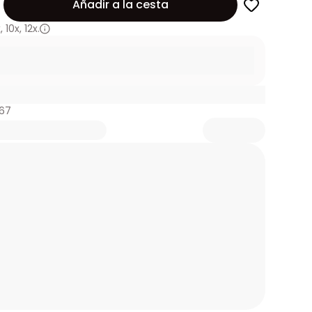
Añadir a la cesta
x
,
10x
,
12x.
067