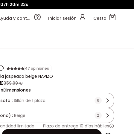
07h
20m
30s
Ayuda y contacto
Iniciar sesión
Cesta
O
47 opiniones
tela jaspeado beige NAPIZO
 €
359,99 €
ón
Dimensiones
 sofa :
Sillón de 1 plaza
6
tono) :
Beige
2
antidad limitada
Plazo de entrega 10 días hábiles