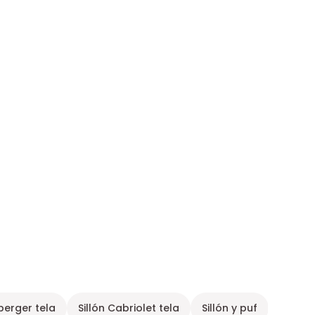
 berger tela
Sillón Cabriolet tela
Sillón y puf
Sillón 