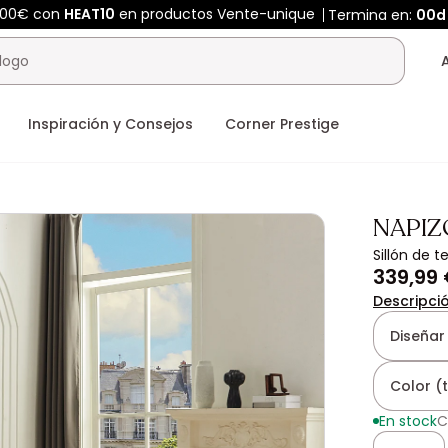
400€ con
HEAT10
en productos Vente-unique
Termina en:
00d
Inspiración y Consejos
Corner Prestige
NAPIZ
Sillón de 
339,99
Descripci
Diseñar
Color (
En stock
C
Cantidad