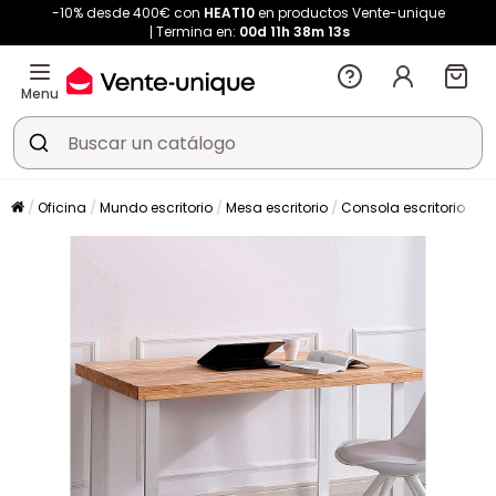
-10% desde 400€ con
HEAT10
en productos Vente-unique
Termina en:
00d
11h
38m
12s
Menu
Oficina
Mundo escritorio
Mesa escritorio
Consola escritorio