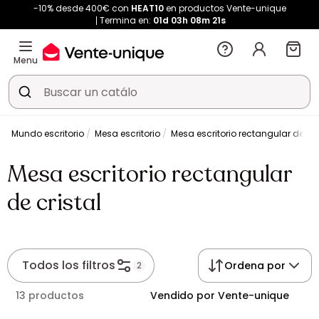
-10% desde 400€ con
HEAT10
en productos Vente-unique
Termina en:
01d
03h
08m
21s
Menu
a
Mundo escritorio
Mesa escritorio
Mesa escritorio rectangular de cri
Mesa escritorio rectangular
de cristal
Todos los filtros
Ordena por
2
13 productos
Vendido por Vente-unique