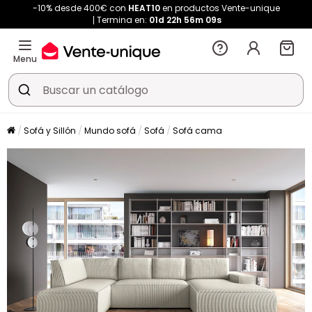
-10% desde 400€ con
HEAT10
en productos Vente-unique
Termina en:
01d
22h
56m
09s
Menu
Sofá y Sillón
Mundo sofá
Sofá
Sofá cama