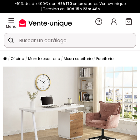
-10% desde 400€ con
HEAT10
en productos Vente-unique
Termina en:
00d
15h
23m
47s
Menu
Oficina
Mundo escritorio
Mesa escritorio
Escritorio