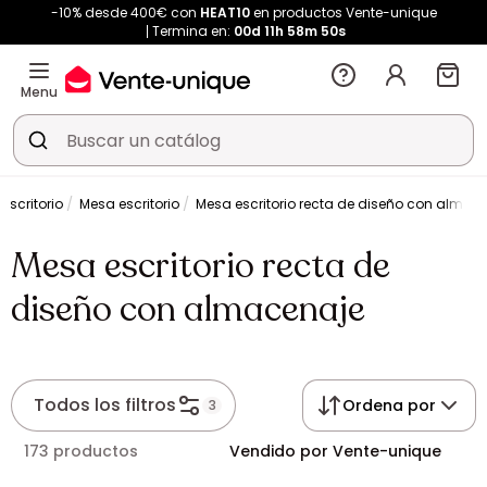
-10% desde 400€ con
HEAT10
en productos Vente-unique
Termina en:
00d
11h
58m
50s
Menu
escritorio
Mesa escritorio
Mesa escritorio recta de diseño con almac
Mesa escritorio recta de
diseño con almacenaje
Todos los filtros
Ordena por
3
173 productos
Vendido por Vente-unique