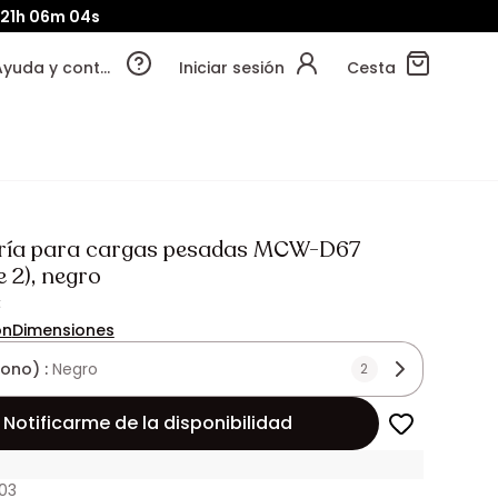
21h
06m
01s
Ayuda y contacto
Iniciar sesión
Cesta
ría para cargas pesadas MCW-D67
e 2), negro
€
ón
Dimensiones
tono) :
Negro
2
Notificarme de la disponibilidad
03