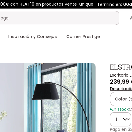
400€ con
HEAT10
en productos Vente-unique
Termina en:
00
Inspiración y Consejos
Corner Prestige
ELST
Escritorio
239,99
Descripci
Color (
En stock
C
Cantidad
Pago en
3