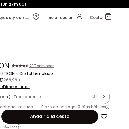
d
10h
26m
58s
Ayuda y contacto
Iniciar sesión
Cesta
RON
207 opiniones
 ELSTRON - Cristal templado
 €
269,99 €
ón
Dimensiones
tono) :
Transparente
3
antidad limitada
Plazo de entrega 10 días hábiles
Añadir a la cesta
x
,
10x
,
12x.