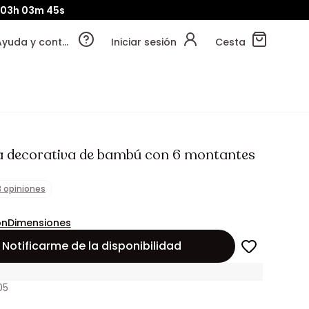
03h
03m
43s
Ayuda y contacto
Iniciar sesión
Cesta
a decorativa de bambú con 6 montantes
3 opiniones
ón
Dimensiones
Notificarme de la disponibilidad
05