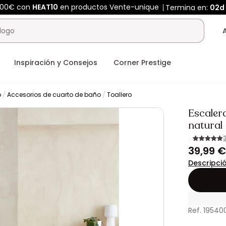
400€ con
HEAT10
en productos Vente-unique
Termina en:
02d
Inspiración y Consejos
Corner Prestige
o
Accesorios de cuarto de baño
Toallero
Escaler
natural
39,99 €
Descripci
Ref. 19540