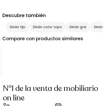
Descubre también
Diván fijo
Diván color topo
Diván gris
Diván 
Compare con productos similares
N°1 de la venta de mobiliario
on line