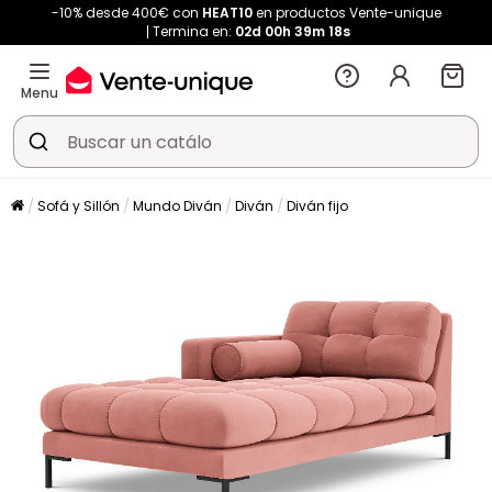
-10% desde 400€ con
HEAT10
en productos Vente-unique
Termina en:
02d
00h
39m
18s
Menu
Sofá y Sillón
Mundo Diván
Diván
Diván fijo