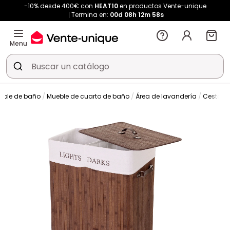
-10% desde 400€ con
HEAT10
en productos Vente-unique
Termina en:
00d
08h
12m
57s
Menu
ble de baño
Mueble de cuarto de baño
Área de lavandería
Cesto d