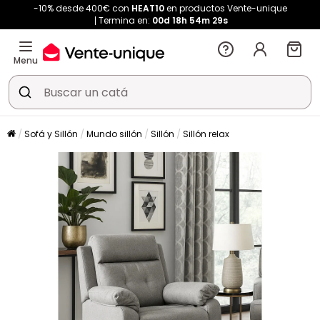
-10% desde 400€ con
HEAT10
en productos Vente-unique
Termina en:
00d
18h
54m
29s
Menu
Sofá y Sillón
Mundo sillón
Sillón
Sillón relax