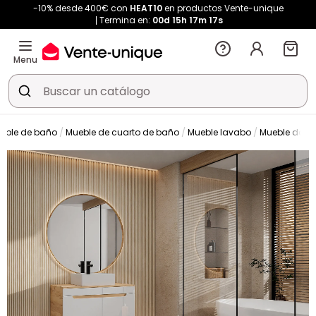
-10% desde 400€ con
HEAT10
en productos Vente-unique
Termina en:
00d
15h
17m
16s
Menu
eble de baño
Mueble de cuarto de baño
Mueble lavabo
Mueble de l