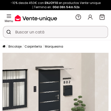
-10% desde 450€ con
ENJOY10
en productos Vente-unique
Termina en:
00d
06h
54m
52s
Menu
Bricolaje
Carpintería
Marquesina