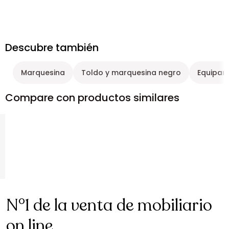
Descubre también
Marquesina
Toldo y marquesina negro
Equipami
Compare con productos similares
N°1 de la venta de mobiliario
on line