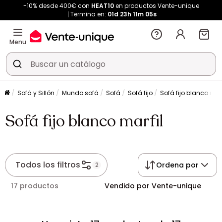
-10% desde 400€ con
HEAT10
en productos Vente-unique
Termina en:
01d
23h
11m
04s
Menu
Sofá y Sillón
Mundo sofá
Sofá
Sofá fijo
Sofá fijo blanco marf
Sofá fijo blanco marfil
Todos los filtros
Ordena por
2
17 productos
Vendido por Vente-unique