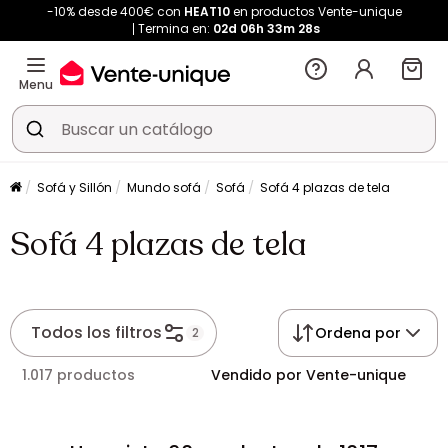
-10% desde 400€ con
HEAT10
en productos Vente-unique
Termina en:
02d
06h
33m
27s
Menu
Sofá y Sillón
Mundo sofá
Sofá
Sofá 4 plazas de tela
Sofá 4 plazas de tela
Todos los filtros
Ordena por
2
1.017 productos
Vendido por Vente-unique