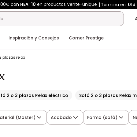
400€ con
HEAT10
en productos Vente-unique
Termina en:
01d
Inspiración y Consejos
Corner Prestige
3 plazas relax
x
fá 2 o 3 plazas Relax eléctrico
Sofá 2 o 3 plazas Relax 
aterial (Master)
Acabado
Forma (sofà)
N