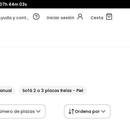
07h
44m
02s
Ayuda y contacto
Iniciar sesión
Cesta
manual
Sofá 2 o 3 plazas Relax - Piel
úmero de plazas
Ordena por