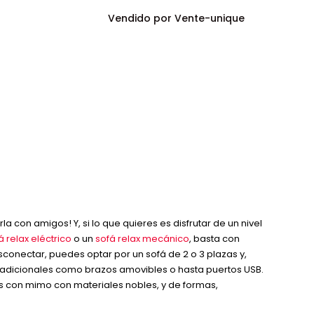
Vendido por Vente-unique
 con amigos! Y, si lo que quieres es disfrutar de un nivel
á relax eléctrico
o un
sofá relax mecánico
, basta con
sconectar, puedes optar por un sofá de 2 o 3 plazas y,
s adicionales como brazos amovibles o hasta puertos USB.
s con mimo con materiales nobles, y de formas,