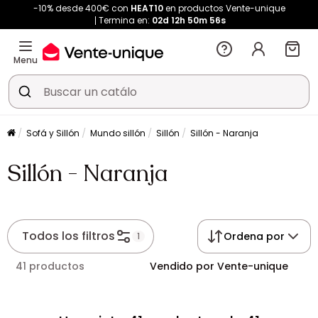
-10% desde 400€ con
HEAT10
en productos Vente-unique
Termina en:
02d
12h
50m
56s
Menu
Sofá y Sillón
Mundo sillón
Sillón
Sillón - Naranja
Sillón - Naranja
Todos los filtros
Ordena por
1
41 productos
Vendido por Vente-unique