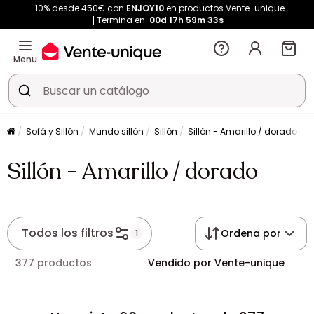
-10% desde 450€ con
ENJOY10
en productos Vente-unique
Termina en:
00d
17h
59m
32s
Menu
Sofá y Sillón
Mundo sillón
Sillón
Sillón - Amarillo / dorado
Sillón - Amarillo / dorado
Todos los filtros
Ordena por
1
377 productos
Vendido por Vente-unique