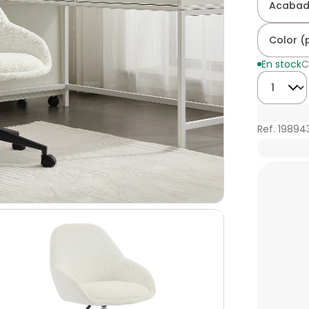
Acabad
Color (
En stock
C
Cantidad
Ref. 19894