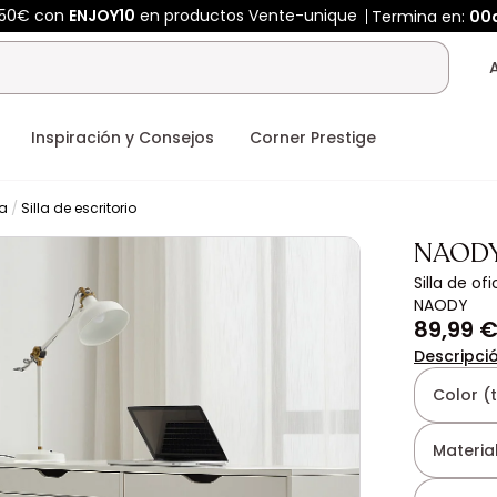
450€ con
ENJOY10
en productos Vente-unique
Termina en:
00
Inspiración y Consejos
Corner Prestige
na
Silla de escritorio
NAOD
Silla de of
NAODY
89,99 
Descripci
Color (
Material