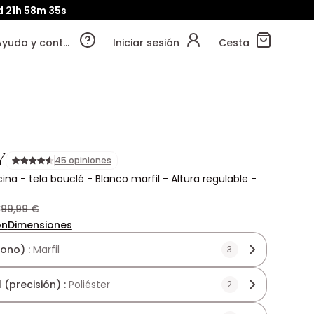
d
21h
58m
34s
Ayuda y contacto
Iniciar sesión
Cesta
Y
45 opiniones
icina - tela bouclé - Blanco marfil - Altura regulable -
€
99,99 €
ón
Dimensiones
tono) :
Marfil
3
 (precisión) :
Poliéster
2