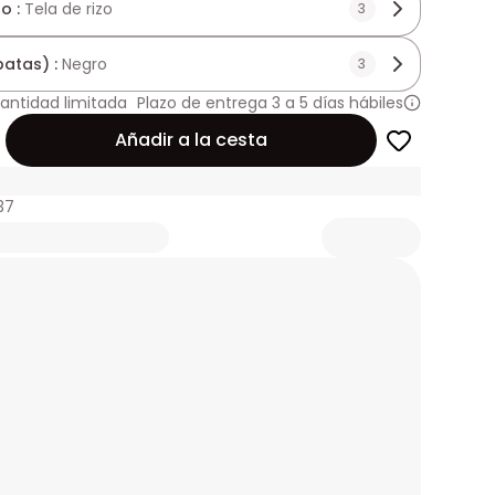
o :
Tela de rizo
3
patas) :
Negro
3
antidad limitada
Plazo de entrega 3 a 5 días hábiles
Añadir a la cesta
37