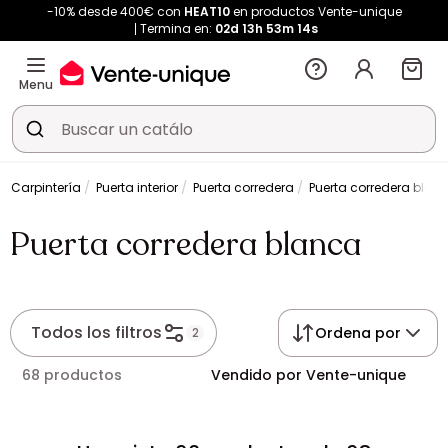
-10% desde 400€ con
HEAT10
en productos Vente-unique
Termina en:
02d
13h
53m
14s
Menu
Carpintería
Puerta interior
Puerta corredera
Puerta corredera blan
Puerta corredera blanca
Todos los filtros
Ordena por
2
68 productos
Vendido por Vente-unique