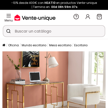
-10% desde 400€ con
HEAT10
en productos Vente-unique
Termina en:
00d
08h
59m
05s
Menu
Oficina
Mundo escritorio
Mesa escritorio
Escritorio