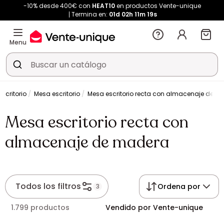
-10% desde 400€ con
HEAT10
en productos Vente-unique
Termina en:
01d
02h
11m
18s
Menu
scritorio
Mesa escritorio
Mesa escritorio recta con almacenaje de m
Mesa escritorio recta con
almacenaje de madera
Todos los filtros
Ordena por
3
1.799 productos
Vendido por Vente-unique