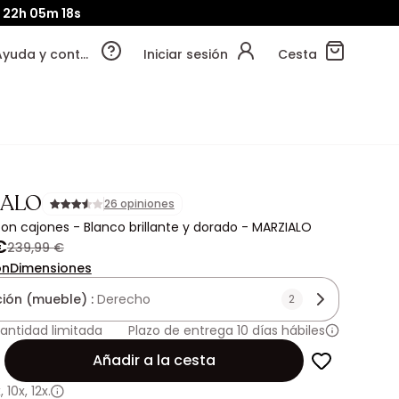
22h
05m
17s
Ayuda y contacto
Iniciar sesión
Cesta
IALO
26 opiniones
 con cajones - Blanco brillante y dorado - MARZIALO
€
239,99 €
ón
Dimensiones
ción (mueble) :
Derecho
2
antidad limitada
Plazo de entrega 10 días hábiles
Añadir a la cesta
x
,
10x
,
12x.