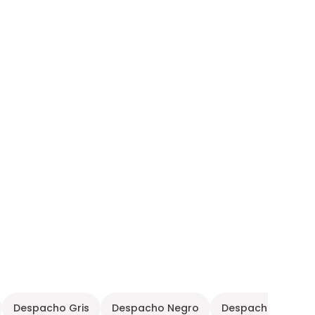
Despacho Gris
Despacho Negro
Despacho Blanco 