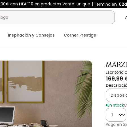
 400€ con
HEAT10
en productos Vente-unique
Termina en:
02d
Inspiración y Consejos
Corner Prestige
MARZ
Escritorio
169,99 
Descripci
Disposi
En stock
C
Cantidad
Pago en
3