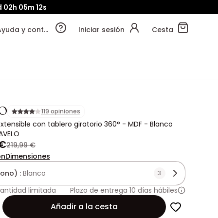
d
02h
05m
10s
Ayuda y contacto
Iniciar sesión
Cesta
O
119 opiniones
extensible con tablero giratorio 360° - MDF - Blanco
PAVELO
 €
219,99 €
ón
Dimensiones
tono) :
Blanco
3
antidad limitada
Plazo de entrega 10 días hábiles
Añadir a la cesta