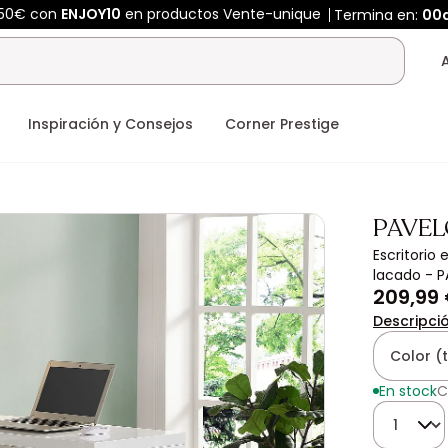
450€ con
ENJOY10
en productos Vente-unique
Termina en:
00
Inspiración y Consejos
Corner Prestige
PAVEL
Escritorio 
lacado - 
209,99
Descripci
Color (
En stock
C
Cantidad