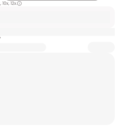
x
,
10x
,
12x.
7