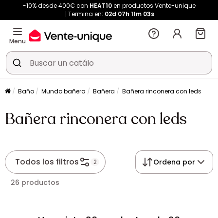
-10% desde 400€ con
HEAT10
en productos Vente-unique
Termina en:
02d
07h
11m
03s
Menu
Baño
Mundo bañera
Bañera
Bañera rinconera con leds
Bañera rinconera con leds
Todos los filtros
Ordena por
2
26 productos