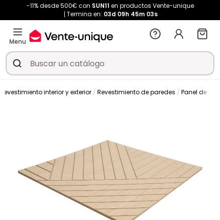
-11% desde 500€ con
SUN11
en productos Vente-unique
Termina en:
03d
09h
45m
03s
Menu
Revestimiento interior y exterior
Revestimiento de paredes
Panel de par