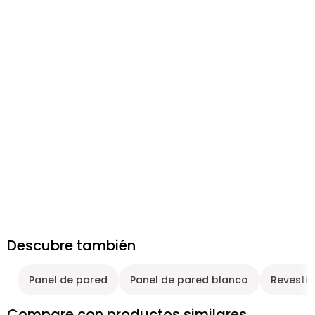
Descubre también
Panel de pared
Panel de pared blanco
Revesti
Compare con productos similares