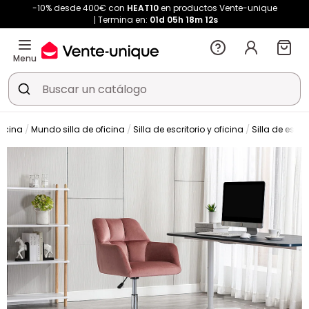
-10% desde 400€ con
HEAT10
en productos Vente-unique
Termina en:
01d
05h
18m
12s
Menu
ficina
Mundo silla de oficina
Silla de escritorio y oficina
Silla de escrit