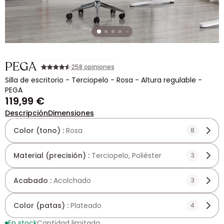
PEGA
258 opiniones
Silla de escritorio - Terciopelo - Rosa - Altura regulable -
PEGA
119,99 €
Descripción
Dimensiones
Color (tono) :
Rosa
8
Material (precisión) :
Terciopelo, Poliéster
3
Acabado :
Acolchado
3
Color (patas) :
Plateado
4
En stock
Cantidad limitada