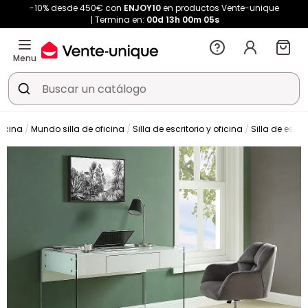
-10% desde 450€ con
ENJOY10
en productos Vente-unique
Termina en:
00d
13h
00m
04s
Menu
ficina
Mundo silla de oficina
Silla de escritorio y oficina
Silla de escrit