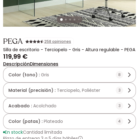
PEGA
258 opiniones
Silla de escritorio - Terciopelo - Gris - Altura regulable - PEGA
119,99 €
Descripción
Dimensiones
Color (tono) :
Gris
8
Material (precisión) :
Terciopelo, Poliéster
3
Acabado :
Acolchado
3
Color (patas) :
Plateado
4
En stock
Cantidad limitada
Plazo de entrega 3 a 5 días hábiles