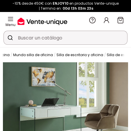
-10% desde 450€ con
ENJOY10
en productos Vente-unique
Termina en:
00d
13h
03m
22s
Menu
ficina
Mundo silla de oficina
Silla de escritorio y oficina
Silla de escrit