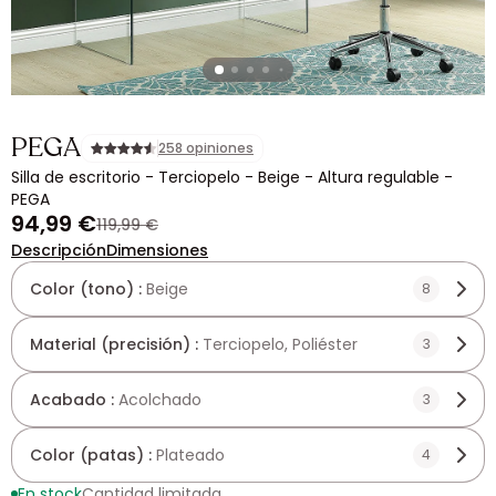
PEGA
258 opiniones
Silla de escritorio - Terciopelo - Beige - Altura regulable -
PEGA
94,99 €
119,99 €
Descripción
Dimensiones
Color (tono) :
Beige
8
Material (precisión) :
Terciopelo, Poliéster
3
Acabado :
Acolchado
3
Color (patas) :
Plateado
4
En stock
Cantidad limitada