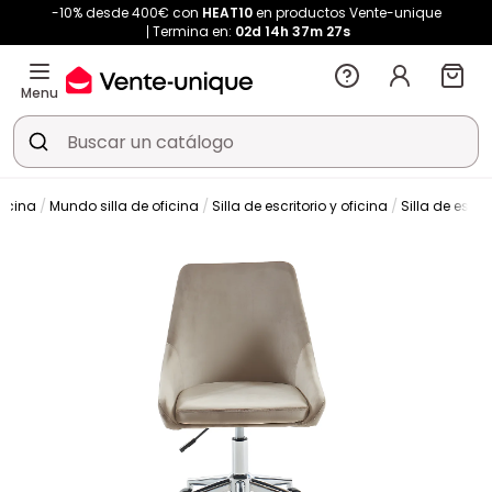
-10% desde 400€ con
HEAT10
en productos Vente-unique
Termina en:
02d
14h
37m
27s
Menu
ficina
Mundo silla de oficina
Silla de escritorio y oficina
Silla de escrit