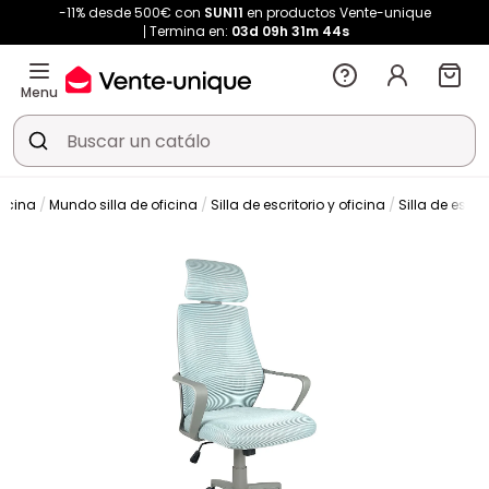
-11% desde 500€ con
SUN11
en productos Vente-unique
Termina en:
03d
09h
31m
43s
Menu
ficina
Mundo silla de oficina
Silla de escritorio y oficina
Silla de escrit