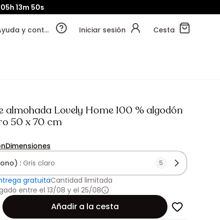
05h
13m
48s
Ayuda y contacto
Iniciar sesión
Cesta
e almohada Lovely Home 100 % algodón
aro 50 x 70 cm
ón
Dimensiones
tono) :
Gris claro
5
ntrega gratuita
Cantidad limitada
gado entre el 13/08 y el 25/08
Añadir a la cesta