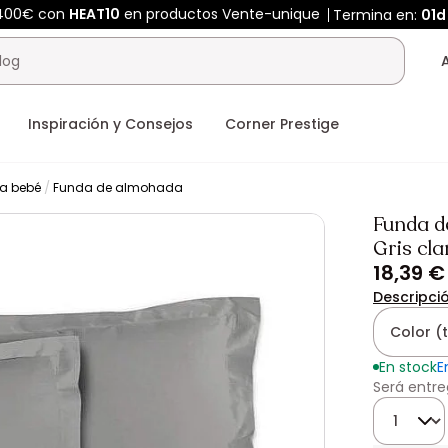
 400€ con
HEAT10
en productos Vente-unique
Termina en:
01d
Inspiración y Consejos
Corner Prestige
a bebé
Funda de almohada
Funda d
Gris cl
18,39 €
Descripci
Color (
En stock
E
Será entre
Cantidad