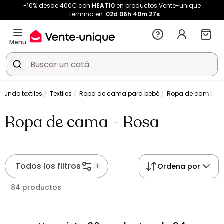
-10% desde 400€ con
HEAT10
en productos Vente-unique
Termina en:
02d
06h
40m
27s
Menu
Mundo textiles
Textiles
Ropa de cama para bebé
Ropa de cama - 
Ropa de cama - Rosa
Todos los filtros
Ordena por
1
84 productos