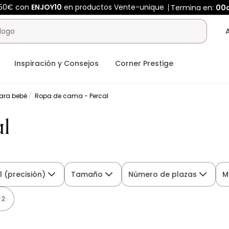
450€ con
ENJOY10
en productos Vente-unique
Termina en:
00
Inspiración y Consejos
Corner Prestige
ara bebé
Ropa de cama - Percal
l
l (precisión)
Tamaño
Número de plazas
M
2