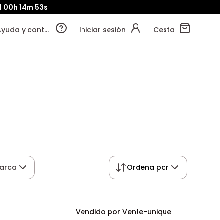
d
00h
14m
53s
Ayuda y contacto
Iniciar sesión
Cesta
arca
Ordena por
Vendido por Vente-unique