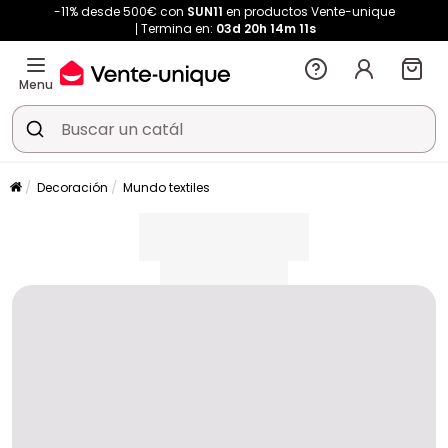
-11% desde 500€ con
SUN11
en productos Vente-unique
Termina en:
03d
20h
14m
11s
Menu
Decoración
Mundo textiles
placeholder
placeholder