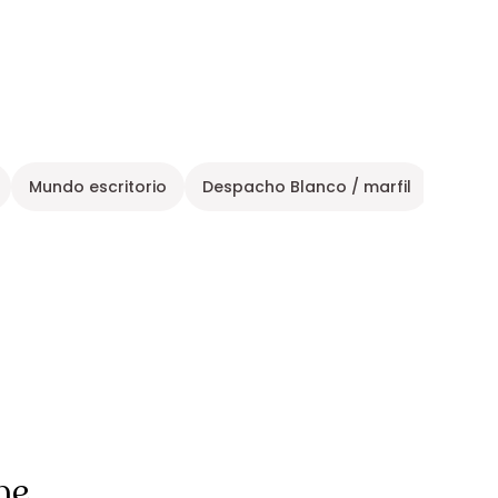
Mundo escritorio
Despacho Blanco / marfil
Despa
ne