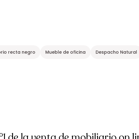
orio recta negro
Mueble de oficina
Despacho Natural
°1 de la venta de mobiliario on li