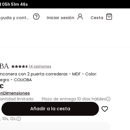
d
05h
51m
45s
Ayuda y contacto
Iniciar sesión
Cesta
BA
14 opiniones
 rinconera con 2 puerta correderas - MDF - Color:
negro - COLIOBA
 €
ón
Dimensiones
antidad limitada
Plazo de entrega 10 días hábiles
Añadir a la cesta
x
,
10x
,
12x.