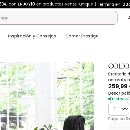
450€ con
ENJOY10
en productos Vente-unique
Termina en:
00
Inspiración y Consejos
Corner Prestige
COLIO
Escritorio
natural y 
259,99
Descripci
En stock
C
Cantidad
Pago en
3