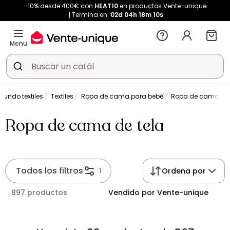
-10% desde 400€ con
HEAT10
en productos Vente-unique
Termina en:
02d
04h
18m
10s
Menu
Mundo textiles
Textiles
Ropa de cama para bebé
Ropa de cama de 
Ropa de cama de tela
Todos los filtros
Ordena por
1
897 productos
Vendido por Vente-unique