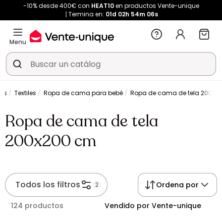
-10% desde 400€ con
HEAT10
en productos Vente-unique
Termina en:
01d
02h
54m
05s
Menu
les
Textiles
Ropa de cama para bebé
Ropa de cama de tela 200x2
Ropa de cama de tela
200x200 cm
Todos los filtros
Ordena por
2
124 productos
Vendido por Vente-unique