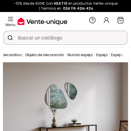
-10% desde 400€ con
HEAT10
en productos Vente-unique
Termina en:
02d
11h
42m
42s
Menu
o decorativo
Objeto de decoración
Mundo espejo
Espejo
Espejo de 