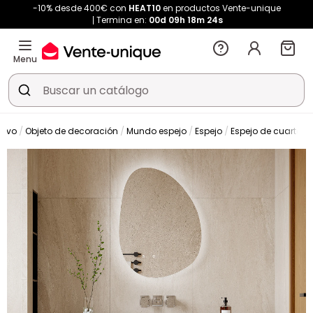
-10% desde 400€ con
HEAT10
en productos Vente-unique
Termina en:
00d
09h
18m
22s
Menu
tivo
Objeto de decoración
Mundo espejo
Espejo
Espejo de cuarto d