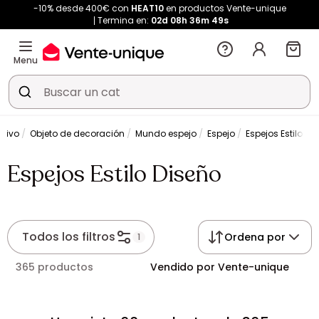
-10% desde 400€ con
HEAT10
en productos Vente-unique
Termina en:
02d
08h
36m
49s
Menu
ativo
Objeto de decoración
Mundo espejo
Espejo
Espejos Estilo Di
Espejos Estilo Diseño
Todos los filtros
Ordena por
1
365 productos
Vendido por Vente-unique