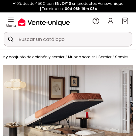
-10% desde 450€ con
ENJOY10
en productos Vente-unique
Termina en:
00d
08h
19m
02s
Menu
er y conjunto de colchón y somier
Mundo somier
Somier
Somier co