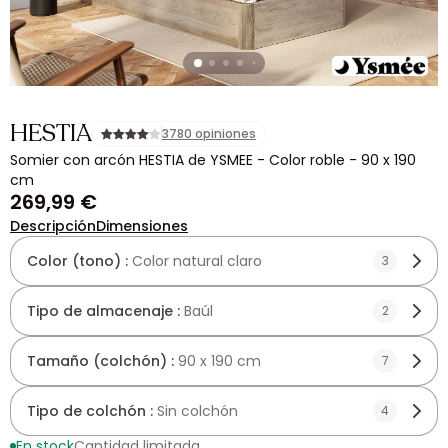
HESTIA
3780 opiniones
Somier con arcón HESTIA de YSMEE - Color roble - 90 x 190
cm
269,99 €
Descripción
Dimensiones
Color (tono) :
Color natural claro
3
Tipo de almacenaje :
Baúl
2
Tamaño (colchón) :
90 x 190 cm
7
Tipo de colchón :
Sin colchón
4
En stock
Cantidad limitada