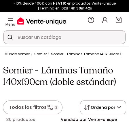
-10% desde 400€ con
HEAT10
en productos Vente-unique
Termina en:
02d
14h
30m
42s
Menu
r
Mundo somier
Somier
Somier - Láminas Tamaño 140x190cm (dobl
Somier - Láminas Tamaño
140x190cm (doble estándar)
Todos los filtros
Ordena por
2
30 productos
Vendido por Vente-unique