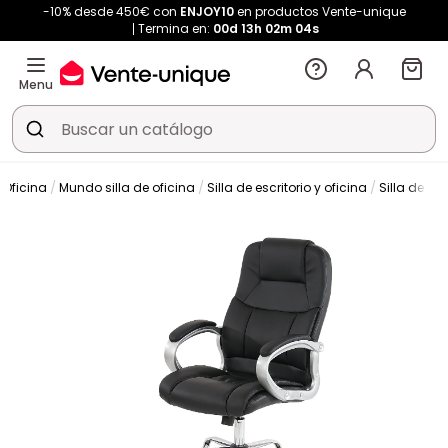
-10% desde 450€ con
ENJOY10
en productos Vente-unique
Termina en:
00d
13h
02m
04s
Menu
Oficina
Mundo silla de oficina
Silla de escritorio y oficina
Silla de ofi