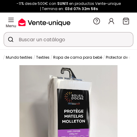
-11% desde 500€ con
SUN11
en productos Vente-unique
Termina en:
03d
07h
32m
57s
Menu
n
Mundo textiles
Textiles
Ropa de cama para bebé
Protector de col