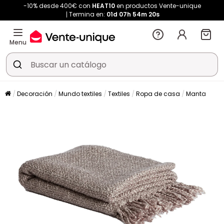
-10% desde 400€ con
HEAT10
en productos Vente-unique
Termina en:
01d
07h
54m
19s
Menu
Decoración
Mundo textiles
Textiles
Ropa de casa
Manta