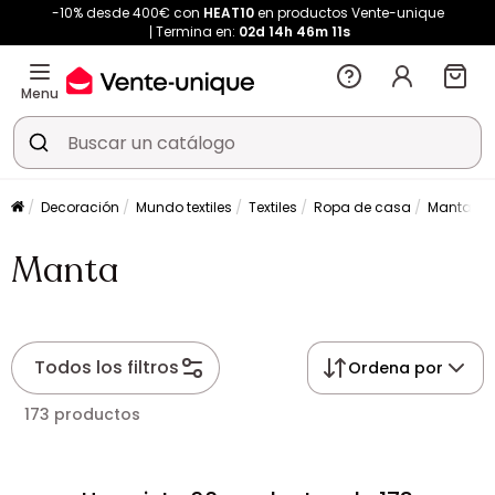
-10% desde 400€ con
HEAT10
en productos Vente-unique
Termina en:
02d
14h
46m
10s
Menu
Decoración
Mundo textiles
Textiles
Ropa de casa
Manta
Manta
Todos los filtros
Ordena por
173 productos