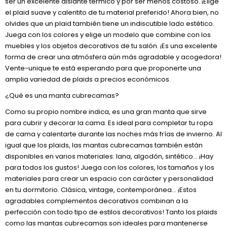
ser un excelente aislante térmico y por ser menos costoso. ¡Elige
el plaid suave y calentito de tu material preferido! Ahora bien, no
olvides que un plaid también tiene un indiscutible lado estético.
Juega con los colores y elige un modelo que combine con los
muebles y los objetos decorativos de tu salón. ¡Es una excelente
forma de crear una atmósfera aún más agradable y acogedora!
Vente-unique te está esperando para que proponerte una
amplia variedad de plaids a precios económicos.
¿Qué es una manta cubrecamas?
Como su propio nombre indica, es una gran manta que sirve
para cubrir y decorar la cama. Es ideal para completar tu ropa
de cama y calentarte durante las noches más frías de invierno. Al
igual que los plaids, las mantas cubrecamas también están
disponibles en varios materiales: lana, algodón, sintético... ¡Hay
para todos los gustos! Juega con los colores, los tamaños y los
materiales para crear un espacio con carácter y personalidad
en tu dormitorio. Clásica, vintage, contemporánea... ¡Estos
agradables complementos decorativos combinan a la
perfección con todo tipo de estilos decorativos! Tanto los plaids
como las mantas cubrecamas son ideales para mantenerse